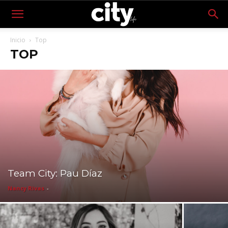
Inicio
Top
TOP
Team City: Pau Díaz
Nancy Rivas
-