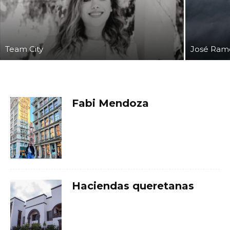
Team City
José Ram
Fabi Mendoza
Haciendas queretanas