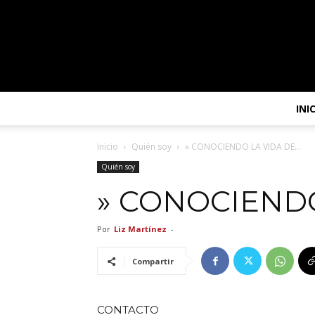
INI
Inicio
Quién soy
» CONOCIENDO LA VIDA DE…
Quién soy
» CONOCIENDO
Por
Liz Martínez
-
Compartir
CONTACTO