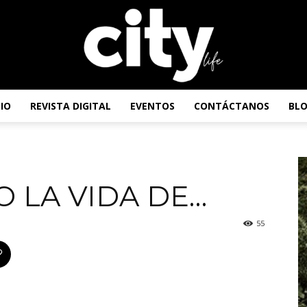
CIO
REVISTA DIGITAL
EVENTOS
CONTÁCTANOS
BL
Revista
 LA VIDA DE…
City
55
Life