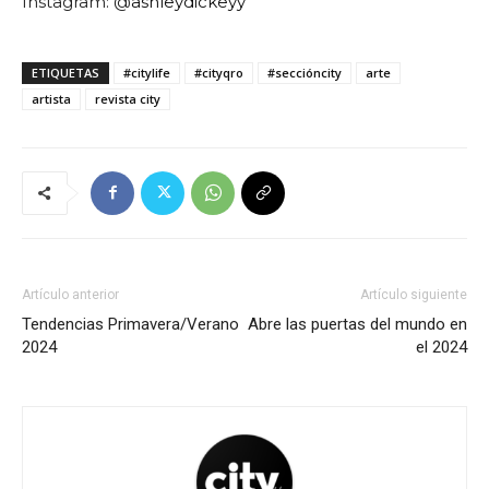
Instagram: @
ashleydickeyy
ETIQUETAS
#citylife
#cityqro
#seccióncity
arte
artista
revista city
Artículo anterior
Artículo siguiente
Tendencias Primavera/Verano
Abre las puertas del mundo en
2024
el 2024