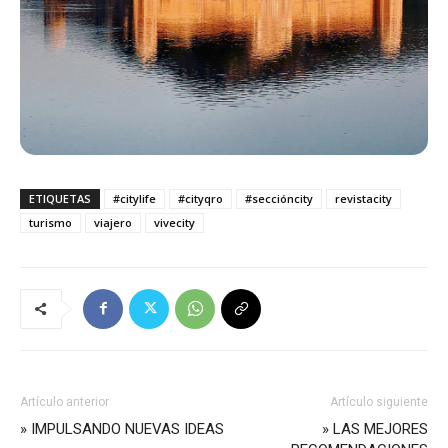
ETIQUETAS
#citylife
#cityqro
#seccióncity
revistacity
turismo
viajero
vivecity
Artículo anterior
Artículo siguiente
» IMPULSANDO NUEVAS IDEAS
» LAS MEJORES