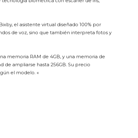
ecnología biométrica con escáner de iris,
.
xby, el asistente virtual diseñado 100% por
os de voz, sino que también interpreta fotos y
 una memoria RAM de 4GB, y una memoria de
d de ampliarse hasta 256GB. Su precio
gún el modelo. «