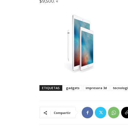
$9,500. «
ETIQUETAS
gadgets
impresora 3d
tecnolog
Compartir