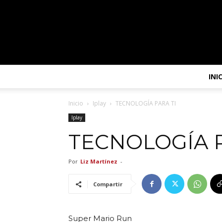
INI
Inicio
Iplay
TECNOLOGÍA PARA TI
Iplay
TECNOLOGÍA P
Por
Liz Martínez
-
Compartir
Super Mario Run