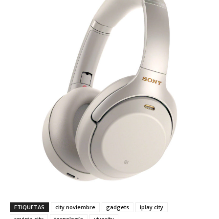
ETIQUETAS
city noviembre
gadgets
iplay city
revista city
tecnología
vivecity