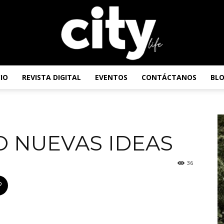
CIO
REVISTA DIGITAL
EVENTOS
CONTÁCTANOS
BL
Revista
O NUEVAS IDEAS
City
36
Life