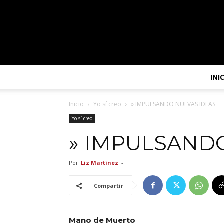
INI
Inicio
Yo sí creo
» IMPULSANDO NUEVAS IDEAS
Yo sí creo
» IMPULSAND
Por
Liz Martínez
-
Compartir
Mano de Muerto