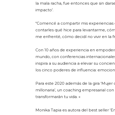
la mala racha, fue entonces que sin darse
impacto’.
“Comencé a compartir mis experiencias 
contarles qué hice para levantarme, có
me enfrenté, cómo decidí no vivir en la fr
Con 10 años de experiencia en empodera
mundo, con conferencias internacionales
inspira a su audiencia a elevar su concienc
los cinco poderes de influencia: emocional,
Para este 2020 además de la gira ‘Mujer
millonaria’, un coaching empresarial co
transformarán tu vida. «
Monika Tapia es autora del best seller ‘E