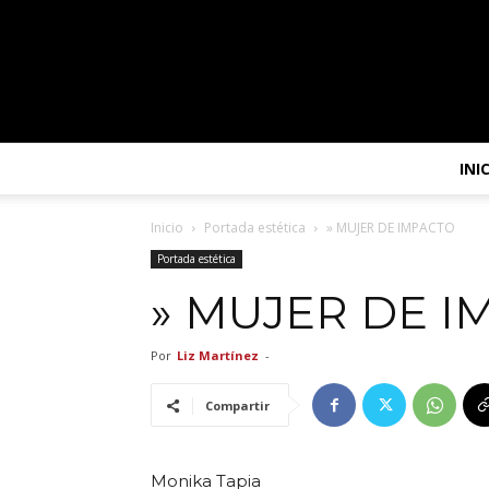
INI
Inicio
Portada estética
» MUJER DE IMPACTO
Portada estética
» MUJER DE I
Por
Liz Martínez
-
Compartir
Monika Tapia