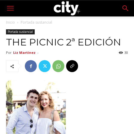
Inicio
Portada sustancial
Portada sustancial
THE PICNIC 2ª EDICIÓN
Por
Liz Martínez
-
30