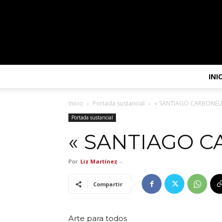
INI
Inicio
Portada sustancial
« SANTIAGO CARBONEL
Portada sustancial
« SANTIAGO 
Por
Liz Martínez
-
Compartir
Arte para todos