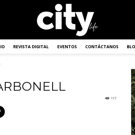
CIO
REVISTA DIGITAL
EVENTOS
CONTÁCTANOS
BL
Revista
L
CARBONELL
City
117
Life