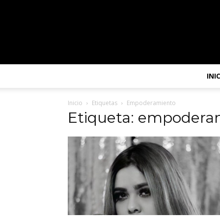
INI
Inicio
Etiquetas
Empoderamiento
Etiqueta: empodera