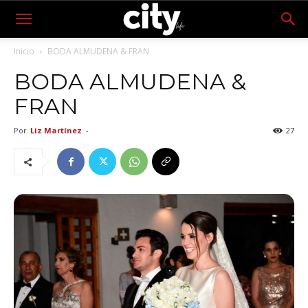
Inicio
BODA ALMUDENA & FRAN
BODA ALMUDENA &
FRAN
Por
Liz Martínez
-
27