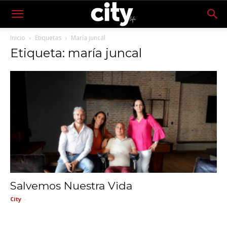
Inicio
Etiquetas
María juncal
Etiqueta: maría juncal
Salvemos Nuestra Vida
City
-