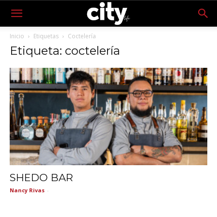
Inicio
Etiquetas
Coctelería
Etiqueta: coctelería
SHEDO BAR
Nancy Rivas
-